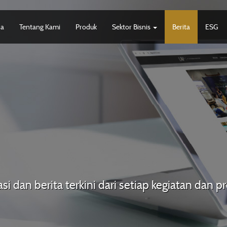
da
Tentang Kami
Produk
Sektor Bisnis
Berita
ESG
si dan berita terkini dari setiap kegiatan dan 