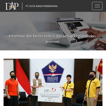
Toggle
naviga
Informasi dan berita terkini dari setiap kegiatan dan
promosi