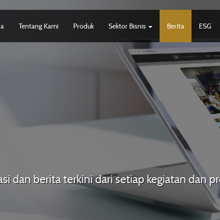
da
Tentang Kami
Produk
Sektor Bisnis
Berita
ESG
si dan berita terkini dari setiap kegiatan dan 