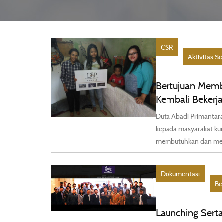
CSR
Aktivitas So
Bertujuan Memb
Kembali Bekerj
Duta Abadi Primantar
kepada masyarakat ku
membutuhkan dan meny
Dokumentasi
Be
Launching Serta