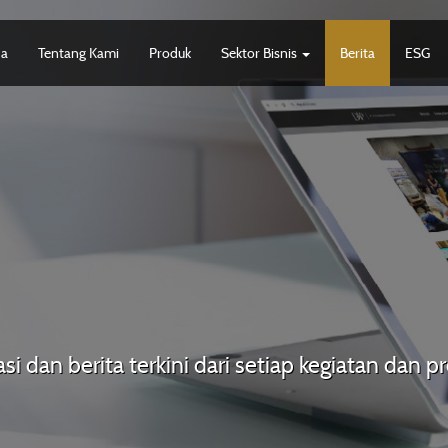
da
Tentang Kami
Produk
Sektor Bisnis
Berita
ESG
si dan berita terkini dari setiap kegiatan dan 