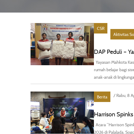
CSR
Aktivitas So
DAP Peduli – Y
Yayasan Mahkota Kasih
rumah belajar bagi sis
anak-anak di lingkungan
/ Rabu, 8 A
Berita
Harrison Spinks 
Acara “Harrison Spinks
2026 di Palalada, Sog