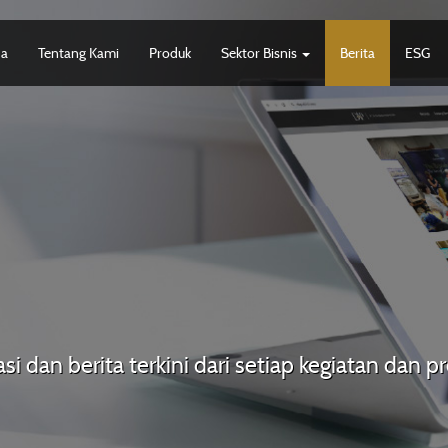
da
Tentang Kami
Produk
Sektor Bisnis
Berita
ESG
si dan berita terkini dari setiap kegiatan dan 