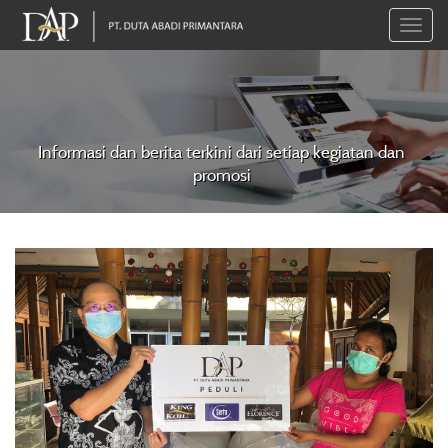
Toggle
naviga
Informasi dan berita terkini dari setiap kegiatan dan
promosi