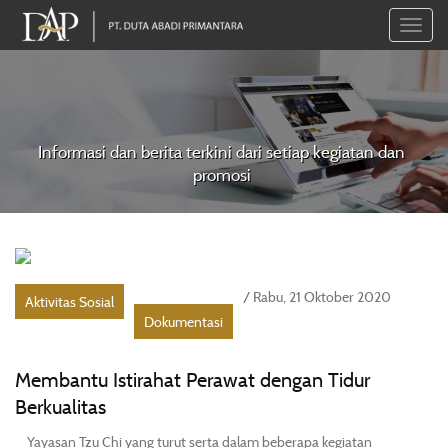
Toggle
naviga
Informasi dan berita terkini dari setiap kegiatan dan
promosi
/ Rabu, 21 Oktober 2020
Aktivitas Sosial
Dokumentasi
Membantu Istirahat Perawat dengan Tidur
Berkualitas
Yayasan Tzu Chi yang turut serta dalam beberapa kegiatan