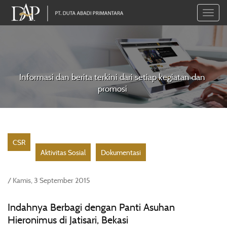
Toggle
naviga
Informasi dan berita terkini dari setiap kegiatan dan
promosi
CSR
Aktivitas Sosial
Dokumentasi
/ Kamis, 3 September 2015
Indahnya Berbagi dengan Panti Asuhan
Hieronimus di Jatisari, Bekasi